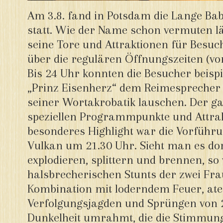
Am 3.8. fand in Potsdam die Lange Ba
statt. Wie der Name schon vermuten lä
seine Tore und Attraktionen für Bes
über die regulären Öffnungszeiten (von
Bis 24 Uhr konnten die Besucher beisp
„Prinz Eisenherz“ dem Reimesprecher
seiner Wortakrobatik lauschen. Der g
speziellen Programmpunkte und Attrak
besonderes Highlight war die Vorführ
Vulkan um 21.30 Uhr. Sieht man es do
explodieren, splittern und brennen, so
halsbrecherischen Stunts der zwei Fr
Kombination mit loderndem Feuer, a
Verfolgungsjagden und Sprüngen von
Dunkelheit umrahmt, die die Stimmung 