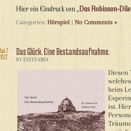
Hier ein Eindruck von „
Das Robinson-Di
Categories:
Hörspiel
|
No Comments »
Das Glück. Eine Bestandsaufnahme.
Mai
7
2012
BY ESTEFANIA
Diesen 
welches
beim Le
Experim
ist. Hie
Person
Träume