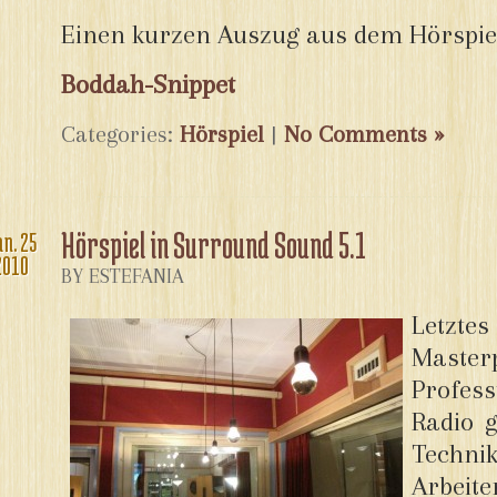
Einen kurzen Auszug aus dem Hörspiel 
Boddah-Snippet
Categories:
Hörspiel
|
No Comments »
Hörspiel in Surround Sound 5.1
an.
25
2010
BY ESTEFANIA
Letzt
Master
Profe
Radio 
Techn
Arbei