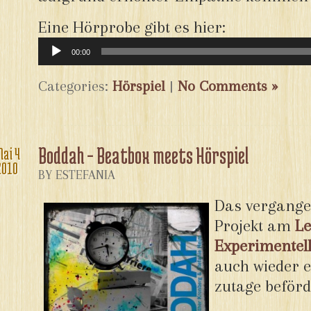
Eine Hörprobe gibt es hier:
Audio-
Player
00:00
Categories:
Hörspiel
|
No Comments »
Boddah – Beatbox meets Hörspiel
Mai
4
2010
BY ESTEFANIA
Das vergange
Projekt am
Le
Experimentell
auch wieder e
zutage beförd