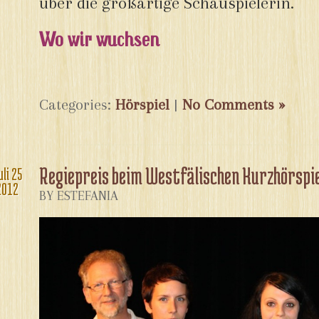
über die großartige Schauspielerin.
Wo wir wuchsen
Categories:
Hörspiel
|
No Comments »
Regiepreis beim Westfälischen Kurzhörsp
uli
25
2012
BY ESTEFANIA