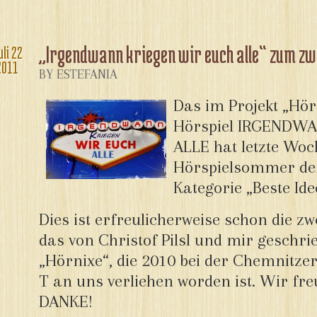
„Irgendwann kriegen wir euch alle“ zum z
uli
22
2011
BY ESTEFANIA
Das im Projekt „Hö
Hörspiel IRGENDW
ALLE hat letzte Woc
Hörspielsommer den 
Kategorie „Beste Id
Dies ist erfreulicherweise schon die z
das von Christof Pilsl und mir geschri
„Hörnixe“, die 2010 bei der Chemnitzer
T an uns verliehen worden ist. Wir fr
DANKE!