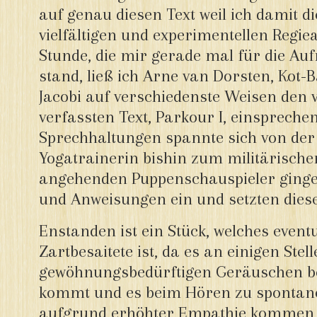
auf genau diesen Text weil ich damit di
vielfältigen und experimentellen Regiea
Stunde, die mir gerade mal für die A
stand, ließ ich Arne van Dorsten, Kot-
Jacobi auf verschiedenste Weisen den v
verfassten Text, Parkour I, einspreche
Sprechhaltungen spannte sich von der 
Yogatrainerin bishin zum militärisc
angehenden Puppenschauspieler gingen
und Anweisungen ein und setzten dies
Enstanden ist ein Stück, welches eventu
Zartbesaitete ist, da es an einigen Ste
gewöhnungsbedürftigen Geräuschen be
kommt und es beim Hören zu sponta
aufgrund erhöhter Empathie kommen