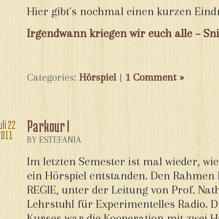
Hier gibt´s nochmal einen kurzen Eind
Irgendwann kriegen wir euch alle – Sn
Categories:
Hörspiel
|
1 Comment »
Parkour I
uli
22
2011
BY ESTEFANIA
Im letzten Semester ist mal wieder, wie
ein Hörspiel entstanden. Den Rahmen h
REGIE, unter der Leitung von Prof. Nat
Lehrstuhl für Experimentelles Radio. D
Kurses war die Kooperation mit zwei H