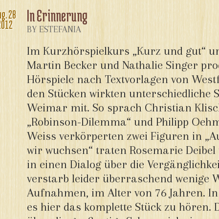
In Erinnerung
ug.
28
2012
BY ESTEFANIA
Im Kurzhörspielkurs „Kurz und gut“ un
Martin Becker und Nathalie Singer prod
Hörspiele nach Textvorlagen von Westf
den Stücken wirkten unterschiedliche 
Weimar mit. So sprach Christian Klis
„Robinson-Dilemma“ und Philipp Oehm
Weiss verkörperten zwei Figuren in 
wir wuchsen“ traten Rosemarie Deibel 
in einen Dialog über die Vergänglichke
verstarb leider überraschend wenige
Aufnahmen, im Alter von 76 Jahren. In
es hier das komplette Stück zu hören. 