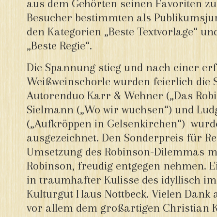
aus dem Gehörten seinen Favoriten zu
Besucher bestimmten als Publikumsjury
den Kategorien „Beste Textvorlage“ un
„Beste Regie“.
Die Spannung stieg und nach einer er
Weißweinschorle wurden feierlich die 
Autorenduo Karr & Wehner („Das Rob
Sielmann („Wo wir wuchsen“) und L
(„Aufkröppen in Gelsenkirchen“) wurde
ausgezeichnet. Den Sonderpreis für Re
Umsetzung des Robinson-Dilemmas mit 
Robinson, freudig entgegen nehmen. E
in traumhafter Kulisse des idyllisch 
Kulturgut Haus Nottbeck. Vielen Dank a
vor allem dem großartigen Christian K