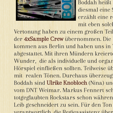
Boddah heißt 
diesmal eine
erzählt eine 
mit eben solc
Vertonung haben zu einem großen Tei
der
4xSample Crew
übernommen. Die b
kommen aus Berlin und haben uns in
abgestattet. Mit ihren Mündern kreiert
Wunder, die als individuelle und orga
Hörspiel einfließen sollten. Teilweise 
mit realen Tönen. Durchaus überzeug
Boddah sind
Ulrike Knobloch
(Nina) u
vom DNT Weimar. Markus Fennert schi
totgeglaubten Rockstars schon währen
Leib geschneidert zu sein. Für den To
verantwortlich, die Regieassistenz ü