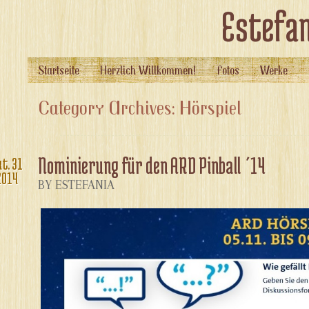
Estefan
Startseite
Herzlich Willkommen!
Fotos
Werke
Category Archives: Hörspiel
Nominierung für den ARD Pinball ´14
kt.
31
2014
BY ESTEFANIA