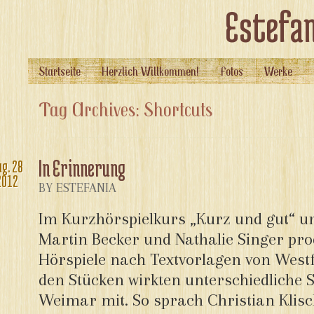
Estefan
Startseite
Herzlich Willkommen!
Fotos
Werke
Tag Archives: Shortcuts
In Erinnerung
ug.
28
2012
BY ESTEFANIA
Im Kurzhörspielkurs „Kurz und gut“ un
Martin Becker und Nathalie Singer prod
Hörspiele nach Textvorlagen von Westf
den Stücken wirkten unterschiedliche 
Weimar mit. So sprach Christian Klis