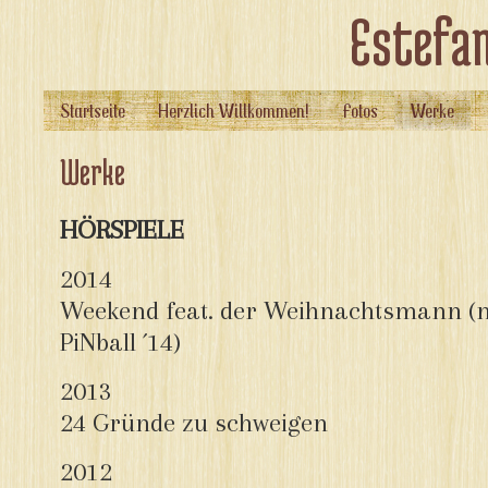
Estefan
Startseite
Herzlich Willkommen!
Fotos
Werke
Werke
HÖRSPIELE
2014
Weekend feat. der Weihnachtsmann (n
PiNball ´14)
2013
24 Gründe zu schweigen
2012