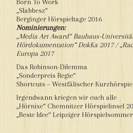
Born To Work
„Slabbesz“
Berginger Hörspieltage 2016
Nominierungen:
„Media Art Award“ Bauhaus-Universitä
Hördokumentation“ DokKa 2017 / „Rad
Europa 2017
Das Robinson-Dilemma
„Sonderpreis Regie“
Shortcuts – Westfälischer Kurzhörspi
Irgendwann kriegen wir euch alle
„Hörnixe“ Chemnitzer Hörspielinsel 2
„Beste Idee“ Leipziger Hörspielsomme