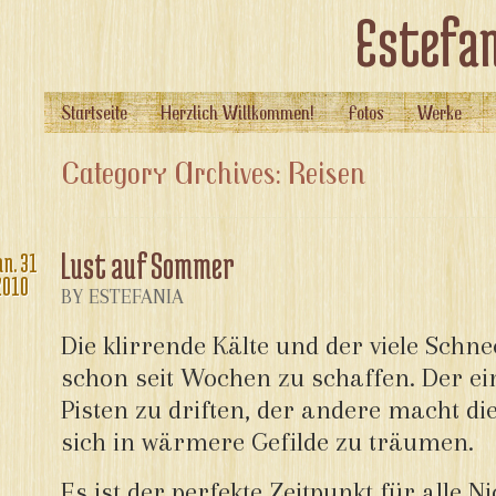
Estefan
Startseite
Herzlich Willkommen!
Fotos
Werke
Category Archives: Reisen
Lust auf Sommer
an.
31
2010
BY ESTEFANIA
Die klirrende Kälte und der viele Sch
schon seit Wochen zu schaffen. Der ei
Pisten zu driften, der andere macht di
sich in wärmere Gefilde zu träumen.
Es ist der perfekte Zeitpunkt für alle 